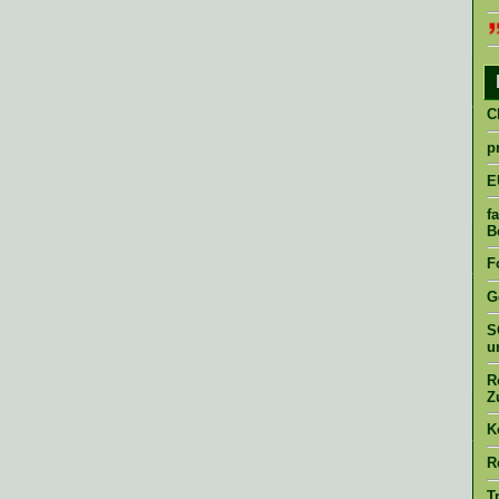
C
p
E
f
B
F
G
S
u
R
Z
K
R
T