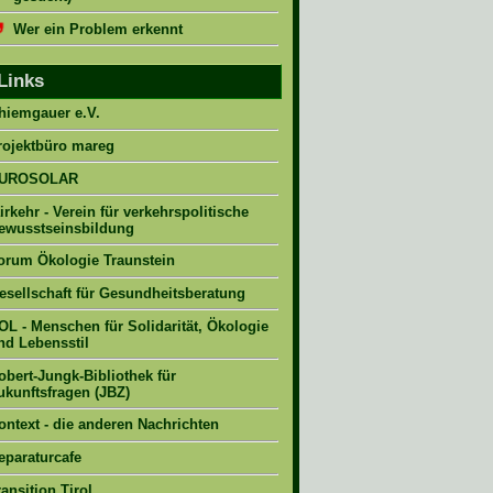
Wer ein Problem erkennt
Links
hiemgauer e.V.
rojektbüro mareg
UROSOLAR
airkehr - Verein für verkehrspolitische
ewusstseinsbildung
orum Ökologie Traunstein
esellschaft für Gesundheitsberatung
OL - Menschen für Solidarität, Ökologie
nd Lebensstil
obert-Jungk-Bibliothek für
ukunftsfragen (JBZ)
ontext - die anderen Nachrichten
eparaturcafe
ransition Tirol