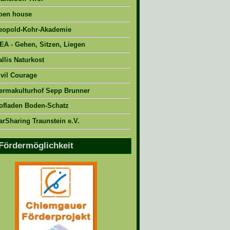
pen house
eopold-Kohr-Akademie
EA - Gehen, Sitzen, Liegen
allis Naturkost
ivil Courage
ermakulturhof Sepp Brunner
ofladen Boden-Schatz
arSharing Traunstein e.V.
Fördermöglichkeit