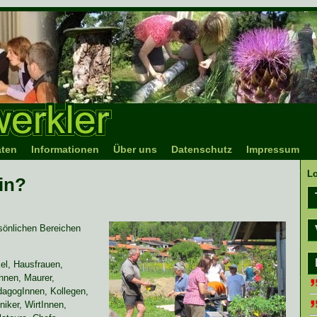
äten
Informationen
Über uns
Datenschutz
Impressum
L
in?
rsönlichen Bereichen
el, Hausfrauen,
Innen, Maurer,
dagogInnen, Kollegen,
niker, WirtInnen,